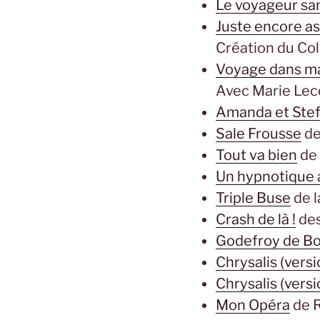
Le voyageur sa
Juste encore as
Création du Col
Voyage dans m
Avec Marie Leco
Amanda et Ste
Sale Frousse
de
Tout va bien
de 
Un hypnotique 
Triple Buse
de l
Crash de là !
des
Godefroy de Bo
Chrysalis (versi
Chrysalis (versi
Mon Opéra
de 